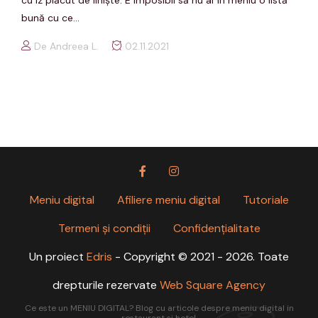
bună cu ce...
De Andreea L.
02.11.2021
Meniu digital
Afiliere meniu digital
Tutoriale
Termeni și condiții
Confidențialitate
Un proiect
Edris
- Copyright © 2021 - 2026. Toate
drepturile rezervate
Web Square Agency
Ce este un MENIU DIGITAL? Blog cu articole despre meniu digital in
restaurant si hotel.