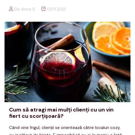
De Anca S.
03.11.2021
Cum să atragi mai mulţi clienţi cu un vin
fiert cu scorţişoară?
Când vine frigul, clienţii se orientează către localuri cozy,
cu iz plăcut de linişte. E imposibil să nu ai în meniu o listă